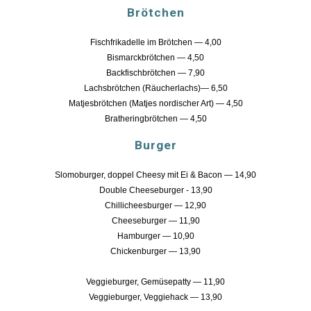
Brötchen
Fischfrikadelle im Brötchen — 4,00
Bismarckbrötchen — 4,50
Backfischbrötchen — 7,90
Lachsbrötchen (Räucherlachs)— 6,50
Matjesbrötchen (Matjes nordischer Art) — 4,50
Bratheringbrötchen — 4,50
Burger
Slomoburger, doppel Cheesy mit Ei & Bacon
—
14,90
Double Cheeseburger - 13,90
Chillicheesburger — 12,90
Cheeseburger — 11,90
Hamburger
—
10,90
Chickenburger
—
13,90
Veggieburger, Gemüsepatt
y
— 1
1
,90
Veggieburger,
Veggiehack
— 1
3
,90