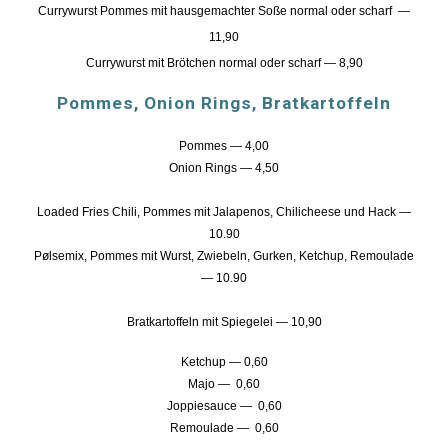
Currywurst Pommes mit hausgemachter Soße normal oder scharf —
11,90
Currywurst mit Brötchen normal oder scharf — 8,90
Pommes, Onion Rings, Bratkartoffeln
Pommes — 4,00
Onion Rings — 4,50
Loaded Fries Chili, Pommes mit Jalapenos, Chilicheese und Hack —
10.90
Pølsemix, Pommes mit Wurst, Zwiebeln, Gurken, Ketchup, Remoulade
— 10.90
Bratkartoffeln mit Spiegelei —
10,90
Ketchup
— 0,
6
0
Majo
— 0,
6
0
Joppiesauce
— 0,
6
0
Remoulade — 0,
6
0